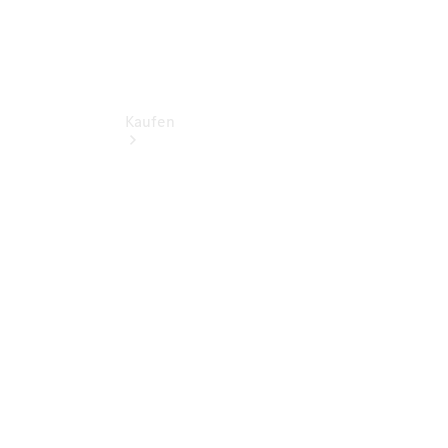
Kaufen
Neuwagen
finden
Auf- und
Umbaulösungen
Gebrauchtwagen
finden
Konfigurator