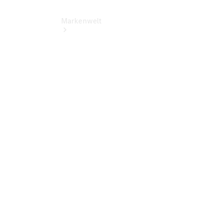
Markenwelt
Elektromobilität
Technologie
&
Innovationen