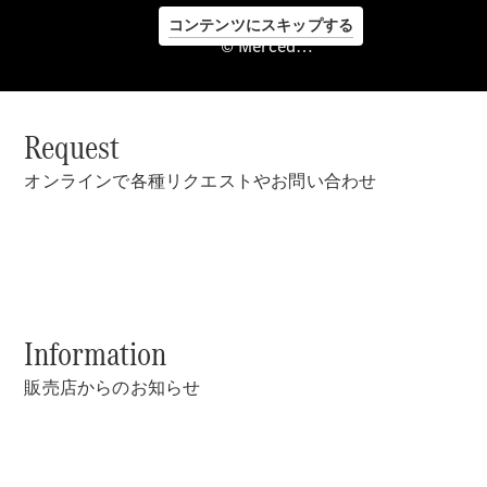
Vehículos
usados
コンテンツにスキップする
Servicios
© Mercedes-Benz Japan. , Stern Setagaya Co., Ltd.
financieros
Request
オンラインで各種リクエストやお問い合わせ
Servicio
Information
posventa
y
販売店からのお知らせ
accesorios