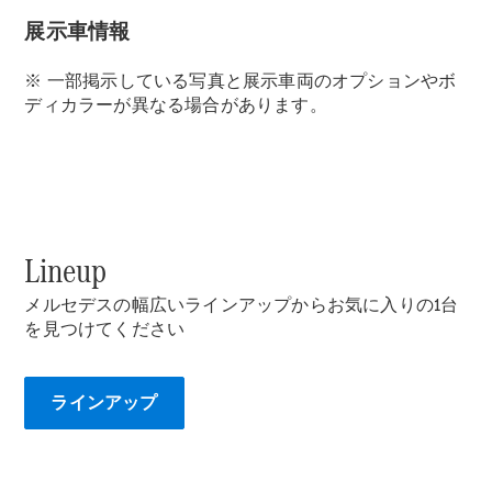
展示車情報
※ 一部掲示している写真と展示車両のオプションやボ
ディカラーが異なる場合があります。
Cita de
taller
Reparación y
mantenimiento
Lineup
Servicios
Mercedes
メルセデスの幅広いラインアップからお気に入りの1台
Me
を見つけてください
Recambios,
Accesorios
& Boutique
ラインアップ
Llamadas a
taller
Asistencia
en carretera